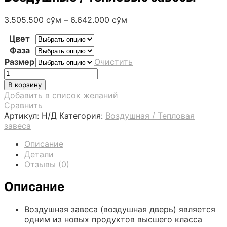
3.505.500
сўм
–
6.642.000
сўм
Цвет
Фаза
Размер
Очистить
Количество
товара
В корзину
Воздушные
Добавить в список желаний
/
Сравнить
Тепловые
Артикул:
Н/Д
Категория:
Воздушная / Тепловая
завесы
завеса
Описание
Детали
Отзывы (0)
Описание
Воздушная завеса (воздушная дверь) является
одним из новых продуктов высшего класса