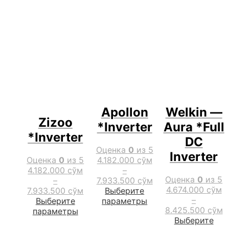
Apollon
Welkin —
Zizoo
*Inverter
Aura *Full
*Inverter
DC
Оценка
0
из 5
Inverter
Оценка
0
из 5
4.182.000
сўм
4.182.000
сўм
–
Оценка
0
из 5
–
7.933.500
сўм
4.674.000
сўм
7.933.500
сўм
Выберите
–
Этот
Выберите
параметры
8.425.500
сўм
Этот
товар
параметры
Выберите
товар
имеет