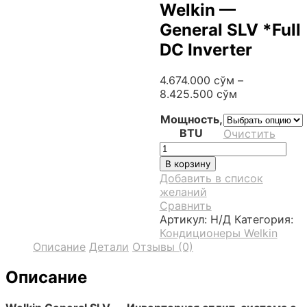
Welkin —
General SLV *Full
DC Inverter
4.674.000
сўм
–
8.425.500
сўм
Мощность,
BTU
Очистить
Количество
товара
В корзину
Welkin
Добавить в список
-
желаний
General
Сравнить
SLV
Артикул:
Н/Д
Категория:
*Full
Кондиционеры Welkin
DC
Описание
Детали
Отзывы (0)
Inverter
Описание