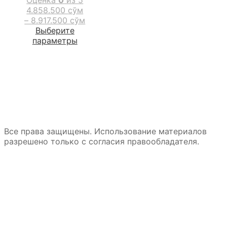
4.858.500
сўм
–
8.917.500
сўм
Выберите
Этот
параметры
товар
имеет
несколько
вариаций.
Опции
можно
выбрать
на
странице
Все права защищены. Использование материалов
товара.
разрешено только с согласия правообладателя.