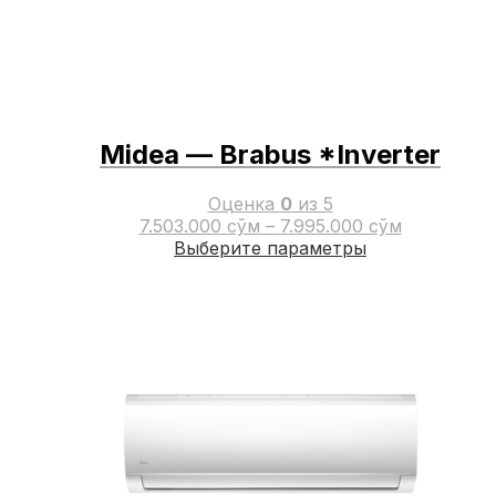
Midea — Brabus *Inverter
Оценка
0
из 5
7.503.000
сўм
–
7.995.000
сўм
Этот
Выберите параметры
товар
имеет
несколько
вариаций.
Опции
можно
выбрать
на
странице
товара.