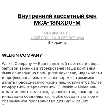
можно
выбрать
на
странице
Внутренний кассетный фен
товара.
MCA-18NXD0-M
Оценка
0
из 5
Первоначальная
Текущая
4.305.000
сўм
4.059.000
сўм
цена
цена:
В корзину
составляла
4.059.000 
4.305.000 сўм.
WELKIN COMPANY
Welkin Company — Ваш надежный партнёр в сфере
бытовой техники в Узбекистане! Наша компания
была основана на принципах качества, надежности
и профессионализма, и с тех пор мы стремимся
делать повседневную жизнь наших клиентов более
комфортной и эффективной. С Welkin и Midea ваш
дом становится местом, где качество, комфорт и
инновации соединяются, чтобы создать уютное и
современное пространство для Вас и Ваших