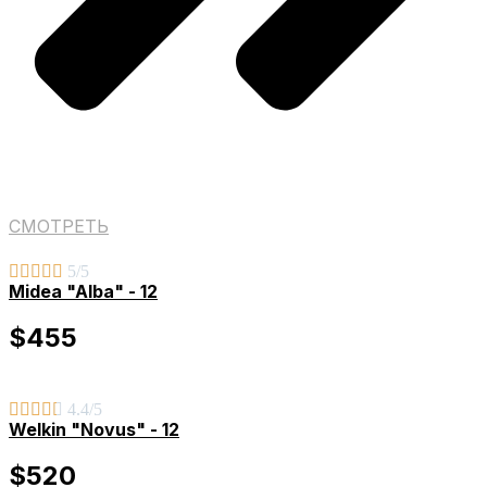
СМОТРЕТЬ





5/5
Midea "Alba" - 12
$455





4.4/5
Welkin "Novus" - 12
$520