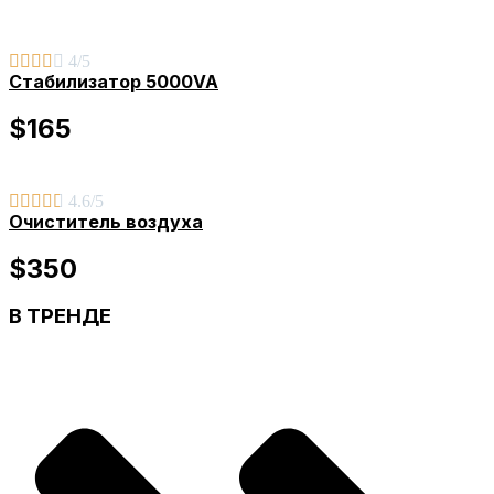





4/5
Стабилизатор 5000VA
$165





4.6/5
Очиститель воздуха
$350
В ТРЕНДЕ