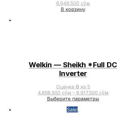
6.949.500
сўм
В корзину
Welkin — Sheikh *Full DC
Inverter
Оценка
0
из 5
4.858.500
сўм
–
8.917.500
сўм
Этот
Выберите параметры
товар
Sale!
имеет
несколько
вариаций.
Опции