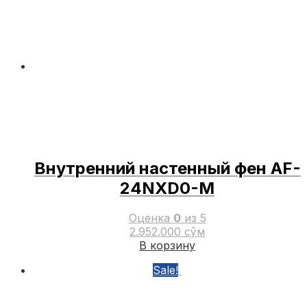
Внутренний настенный фен AF-
24NXD0-M
Оценка
0
из 5
2.952.000
сўм
В корзину
Sale!