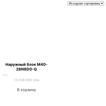
Наружный блок M40-
28N8D0-Q
Оценка
13.038.000
сўм
0
из
5
В корзину