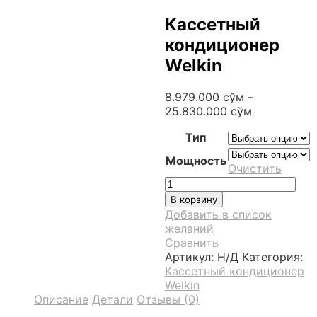
Кассетный
кондиционер
Welkin
8.979.000
сўм
–
25.830.000
сўм
Тип
Мощность
Очистить
Количество
товара
В корзину
Кассетный
Добавить в список
кондиционер
желаний
Welkin
Сравнить
Артикул:
Н/Д
Категория:
Кассетный кондиционер
Welkin
Описание
Детали
Отзывы (0)