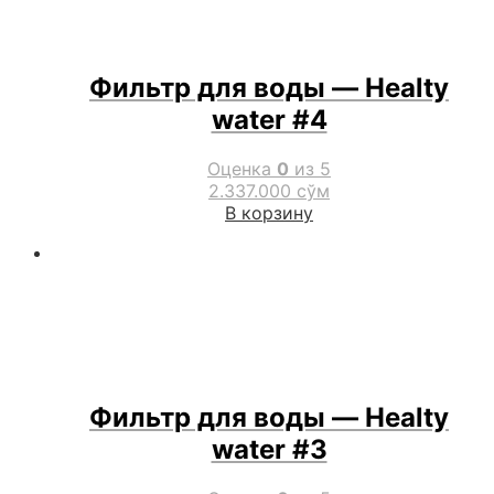
Фильтр для воды — Healty
water #4
Оценка
0
из 5
2.337.000
сўм
В корзину
Фильтр для воды — Healty
water #3