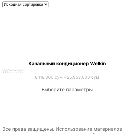
Канальный кондиционер Welkin
Оценка
8.118.000
сўм
–
25.953.000
сўм
0
Этот
из
5
Выберите параметры
товар
имеет
несколько
вариаций.
Опции
можно
выбрать
Все права защищены. Использование материалов
на