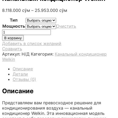
8.118.000
сўм
–
25.953.000
сўм
Тип
Мощность
Очистить
Количество
товара
В корзину
Канальный
Добавить в список желаний
кондиционер
Сравнить
Welkin
Артикул:
Н/Д
Категория:
Канальный кондиционер
Welkin
Описание
Детали
Отзывы (0)
Описание
Представляем вам превосходное решение для
кондиционирования воздуха — канальный
кондиционер Welkin. Эта инновационная модель