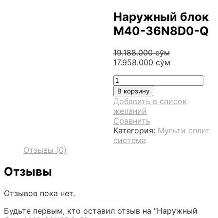
Наружный блок
M40-36N8D0-Q
19.188.000
сўм
Первоначальная
Текущая
17.958.000
сўм
цена
цена:
Количество
составляла
17.958.000 с
товара
19.188.000 сўм.
В корзину
Наружный
Добавить в список
блок
желаний
M40-
Сравнить
36N8D0-
Категория:
Мульти сплит
Q
система
Отзывы (0)
Отзывы
Отзывов пока нет.
Будьте первым, кто оставил отзыв на “Наружный