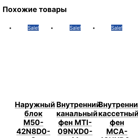
Похожие товары
Sale!
Sale!
Sale!
Наружный
Внутренний
Внутренн
блок
канальный
кассетны
M50-
фен MTI-
фен
42N8D0-
09NXD0-
MCA-