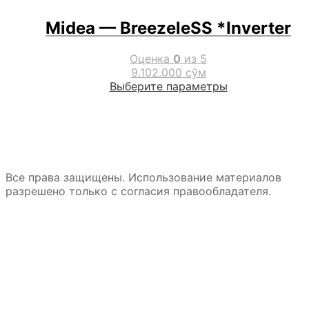
на
странице
Midea — BreezeleSS *Inverter
товара.
Оценка
0
из 5
9.102.000
сўм
Этот
Выберите параметры
товар
имеет
несколько
вариаций.
Опции
можно
Все права защищены. Использование материалов
выбрать
разрешено только с согласия правообладателя.
на
странице
товара.