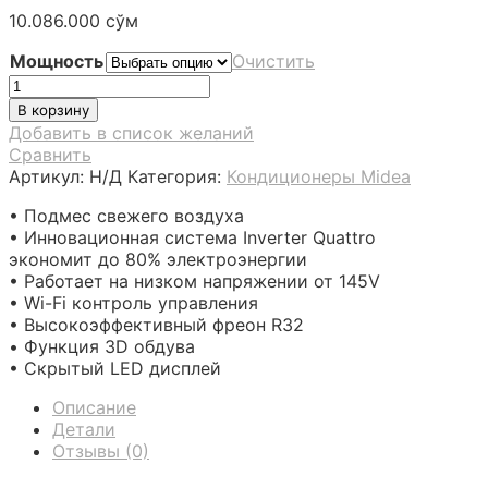
10.086.000
сўм
Мощность
Очистить
Количество
товара
В корзину
Midea
Добавить в список желаний
-
Сравнить
Gaia
Артикул:
Н/Д
Категория:
Кондиционеры Midea
Black
*Inverter
• Подмес свежего воздуха
• Инновационная система Inverter Quattro
экономит до 80% электроэнергии
• Работает на низком напряжении от 145V
• Wi-Fi контроль управления
• Высокоэффективный фреон R32
• Функция 3D обдува
• Скрытый LED дисплей
Описание
Детали
Отзывы (0)