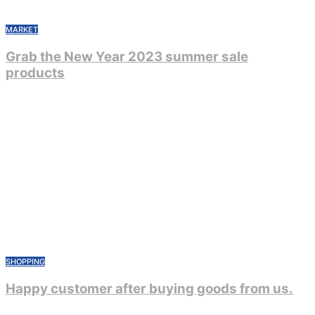
MARKET
Grab the New Year 2023 summer sale
products
Мар 27, 2023
admin
0
SHOPPING
Happy customer after buying goods from us.