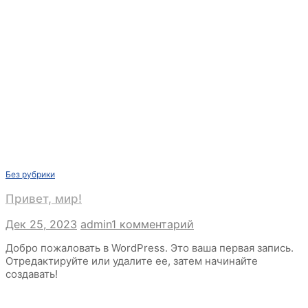
Мар 27, 2023
admin
0
Blog
Без рубрики
Привет, мир!
к
Дек 25, 2023
admin
1 комментарий
записи
Добро пожаловать в WordPress. Это ваша первая запись.
Привет,
Отредактируйте или удалите ее, затем начинайте
мир!
создавать!