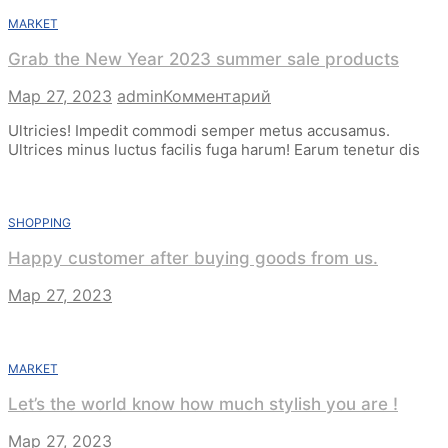
MARKET
Grab the New Year 2023 summer sale products
к
Мар 27, 2023
admin
Комментарий
Grab
Ultricies! Impedit commodi semper metus accusamus.
the
Ultrices minus luctus facilis fuga harum! Earum tenetur dis
New
Year
2023
summer
SHOPPING
sale
products
Happy customer after buying goods from us.
Мар 27, 2023
MARKET
Let’s the world know how much stylish you are !
Мар 27, 2023