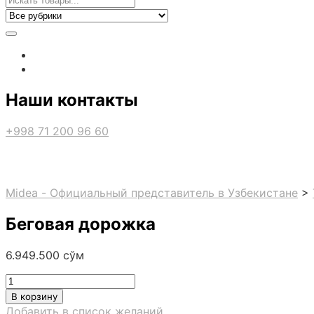
Наши контакты
+998 71 200 96 60
Midea - Официальный представитель в Узбекистане
>
Беговая дорожка
6.949.500
сўм
Количество
товара
В корзину
Беговая
Добавить в список желаний