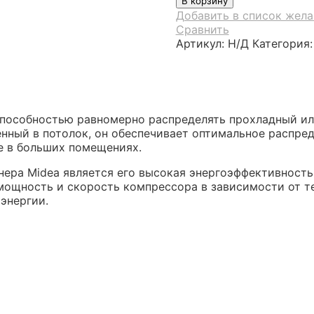
В корзину
Кассетный
Добавить в список жел
кондиционер
Сравнить
Midea
Артикул:
Н/Д
Категория
способностью равномерно распределять прохладный ил
нный в потолок, он обеспечивает оптимальное распред
е в больших помещениях.
нера Midea является его высокая энергоэффективност
мощность и скорость компрессора в зависимости от т
энергии.