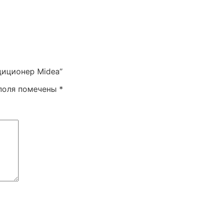
диционер Midea”
поля помечены
*