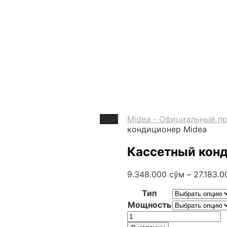
Sale!
Midea - Официальный пр
кондиционер Midea
Кассетный кон
9.348.000
сўм
–
27.183.
Тип
Мощность
Количество
товара