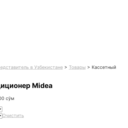
едставитель в Узбекистане
>
Товары
>
Кассетный
диционер Midea
000
сўм
Очистить