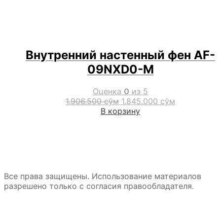
Внутренний настенный фен AF-
09NXD0-M
Оценка
0
из 5
Первоначальная
Текущая
1.906.500
сўм
1.845.000
сўм
цена
цена:
В корзину
составляла
1.845.000 с
1.906.500 сўм.
Все права защищены. Использование материалов
разрешено только с согласия правообладателя.