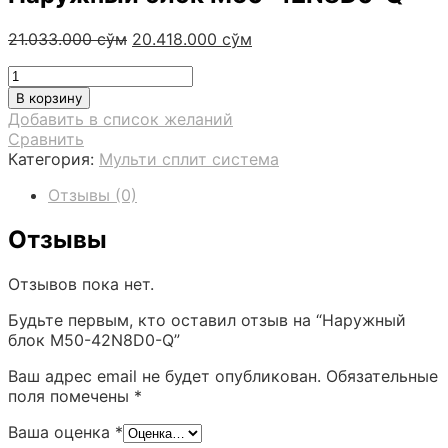
Первоначальная
Текущая
21.033.000
сўм
20.418.000
сўм
цена
цена:
Количество
составляла
20.418.000 сўм.
товара
21.033.000 сўм.
В корзину
Наружный
Добавить в список желаний
блок
Сравнить
M50-
Категория:
Мульти сплит система
42N8D0-
Q
Отзывы (0)
Отзывы
Отзывов пока нет.
Будьте первым, кто оставил отзыв на “Наружный
блок M50-42N8D0-Q”
Ваш адрес email не будет опубликован.
Обязательные
поля помечены
*
Ваша оценка
*