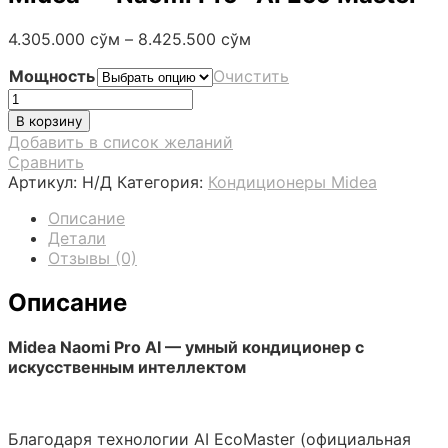
4.305.000
сўм
–
8.425.500
сўм
Мощность
Очистить
Количество
товара
В корзину
Midea
Добавить в список желаний
-
Сравнить
Naomi
Артикул:
Н/Д
Категория:
Кондиционеры Midea
Pro
*AI
Описание
Eco
Детали
Master
Отзывы (0)
Описание
Midea Naomi Pro AI — умный кондиционер с
искусственным интеллектом
Благодаря технологии AI EcoMaster (официальная