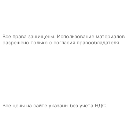
товар
имеет
несколько
вариаций.
Опции
можно
Все права защищены. Использование материалов
выбрать
разрешено только с согласия правообладателя.
на
странице
товара.
Все цены на сайте указаны без учета НДС.