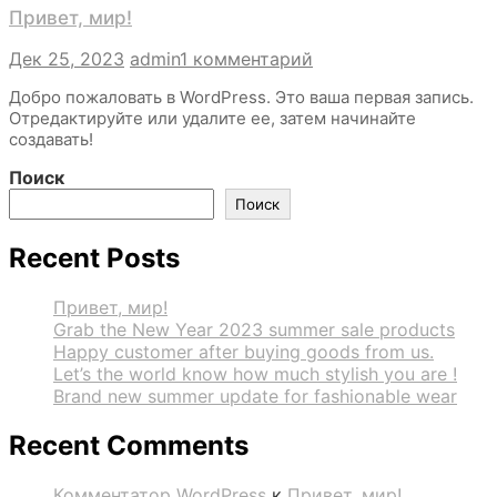
Привет, мир!
к
Дек 25, 2023
admin
1 комментарий
записи
Добро пожаловать в WordPress. Это ваша первая запись.
Привет,
Отредактируйте или удалите ее, затем начинайте
мир!
создавать!
Поиск
Поиск
Recent Posts
Привет, мир!
Grab the New Year 2023 summer sale products
Happy customer after buying goods from us.
Let’s the world know how much stylish you are !
Brand new summer update for fashionable wear
Recent Comments
Комментатор WordPress
к
Привет, мир!